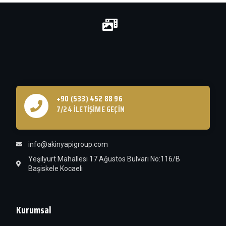
+90 (533) 452 88 96
7/24 İLETIŞIME GEÇIN
info@akinyapigroup.com
Yeşilyurt Mahallesi 17 Ağustos Bulvarı No:116/B
Başiskele Kocaeli
Kurumsal