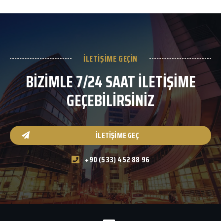
İLETIŞIME GEÇIN
BİZİMLE 7/24 SAAT İLETİŞİME
GEÇEBİLİRSİNİZ
İLETIŞIME GEÇ
+90 (533) 452 88 96